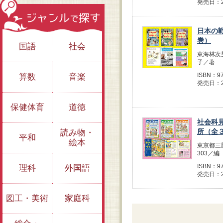
発売日：2
日本の
巻）
国語
社会
東海林次
子／著
ISBN：97
算数
音楽
発売日：2
保健体育
道徳
社会科
所（全
読み物・
平和
絵本
東京都三
303／編
ISBN：97
理科
外国語
発売日：2
図工・美術
家庭科