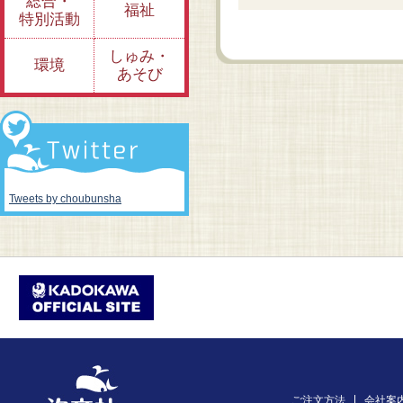
総合・
福祉
特別活動
しゅみ・
環境
あそび
Tweets by choubunsha
ご注文方法
会社案