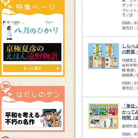
著 ステ
ザンナ・
マレット
子／訳
ISBN：97
発売日：2
しらべ
の野菜
河鰭実之
命科学研
構 教授
探検隊／
ISBN：97
発売日：2
「単位
かって
時間（
新間竹彦
ISBN：97