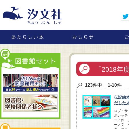
「2018
123件中 1-10件
伝記絵
だした
ロブ・サ
ポレッテ
ー／作 
ー／文 