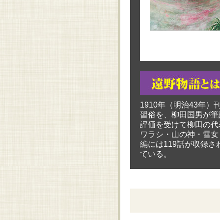
1910年（明治43
習俗を、柳田国男が筆
評価を受けて柳田の代
ワラシ・山の神・雪女
編には119話が収録さ
ている。