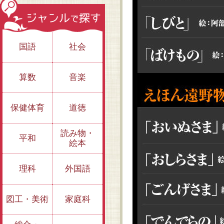
国語
社会
算数
音楽
保健体育
道徳
読み物・
平和
絵本
理科
外国語
図工・美術
家庭科