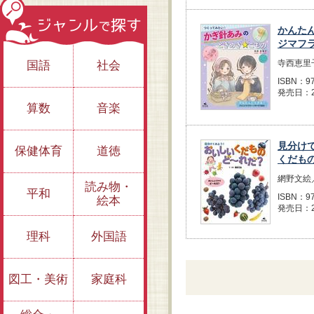
かんた
ジマフ
寺西恵里
国語
社会
ISBN：97
発売日：2
算数
音楽
見分け
保健体育
道徳
くだも
網野文絵
読み物・
平和
ISBN：97
絵本
発売日：2
理科
外国語
図工・美術
家庭科