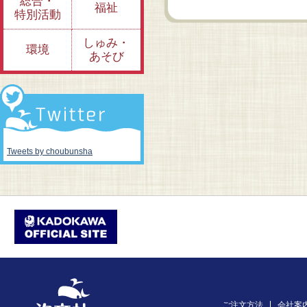
総合・
福祉
特別活動
しゅみ・
環境
あそび
Tweets by choubunsha
ご注文方法
会社案