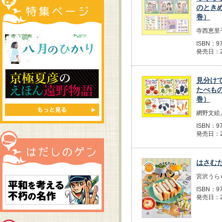
のとき
巻）
寺西恵里
ISBN：97
発売日：2
見分け
たべも
巻）
網野文絵
ISBN：97
発売日：2
はさむ
宮沢うら
ISBN：97
発売日：2