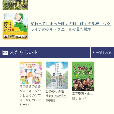
変わってしまったぼくの町、ぼくの学校 ウク
ライナの少年・ダニールが見た戦争
あたらしい本
一覧をみる
そのままのきみ
た
がすてき～ダウ
きけん！ね
ひめゆりの塔
②音楽家と曲に
ンしょうのソフ
ゅうしょう
生徒たちが見た
親しもう！
ィアからのメッ
ゅうい
沖縄戦
セージ