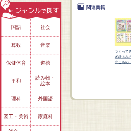
関連書籍
国語
社会
算数
音楽
たい！か
つくって
ときめき
ぎ針あみ
全３巻）
☆こもの
保健体育
道徳
かわいいあみぐる
かんたんにでき
み！ シマエナガ・
る！ フリンジマフ
うさぎ・ねこほか
ラー・イヤーマフほ
読み物・
平和
か
絵本
理科
外国語
図工・美術
家庭科