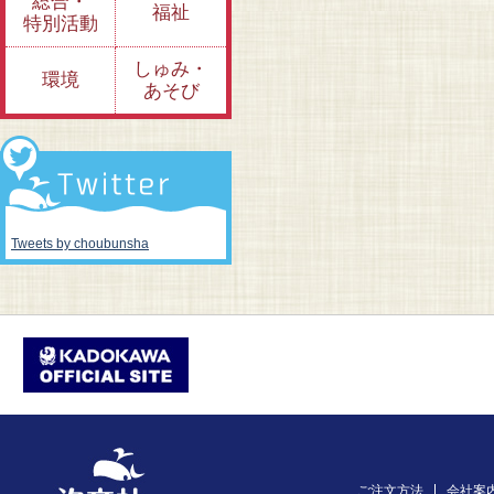
総合・
福祉
特別活動
しゅみ・
環境
あそび
Tweets by choubunsha
ご注文方法
会社案