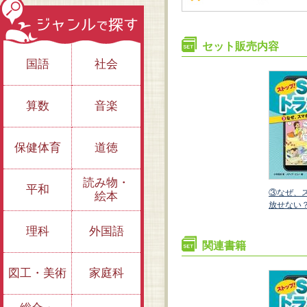
セット販売内容
国語
社会
算数
音楽
保健体育
道徳
読み物・
平和
マホを手
②文字で気持ちまで
①炎上、誹謗中傷は
③なぜ、
絵本
伝わる？
どうして起こる？
放せない
理科
外国語
関連書籍
図工・美術
家庭科