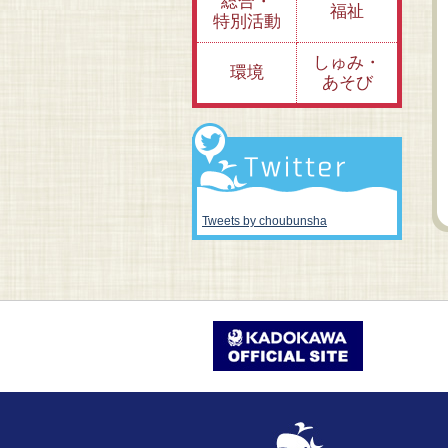
総合・
福祉
特別活動
しゅみ・
環境
あそび
3.近畿・中国...毛利
2.中部...徳川家康、
津
1.関東・東北・
元就、黒田官兵衛ほ
織田信長ほか
親
道...伊達政宗、
か
道灌ほか
Tweets by choubunsha