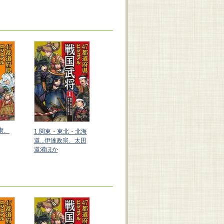
3.近畿・中国..
家康、
1.関東・東北・北海
4.九州・四国...島津
元就、黒田官
道...伊達政宗、太田
義久、長宗我部元親
か
道灌ほか
ほか