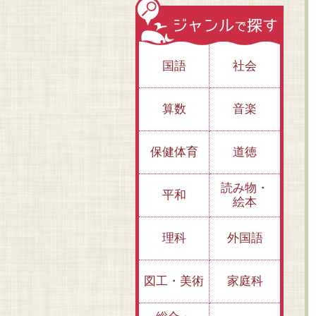
国語
社会
算数
音楽
保健体育
道徳
3.近畿・中国...毛利
2.中部...徳川家康、
津
1.関東・東北・
読み物・
平和
元就、黒田官兵衛ほ
織田信長ほか
親
道...伊達政宗、
絵本
か
道灌ほか
理科
外国語
図工・美術
家庭科