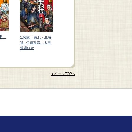
3.近畿・中国..
家康、
1.関東・東北・北海
4.九州・四国...島津
元就、黒田官
道...伊達政宗、太田
義久、長宗我部元親
か
道灌ほか
ほか
▲ページTOPへ