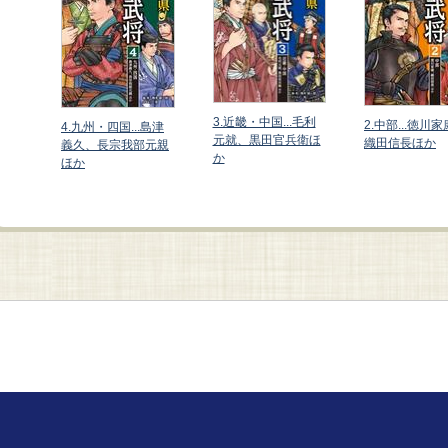
3.近畿・中国...毛利
2.中部...徳川
北海
4.九州・四国...島津
元就、黒田官兵衛ほ
織田信長ほか
太田
義久、長宗我部元親
か
ほか