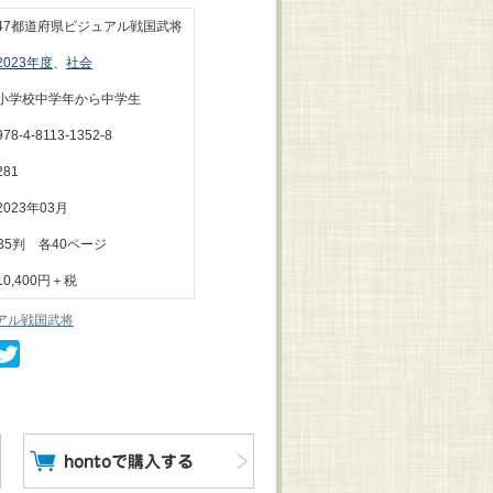
47都道府県ビジュアル戦国武将
2023年度
、
社会
小学校中学年から中学生
978-4-8113-1352-8
281
2023年03月
B5判 各40ページ
10,400円＋税
アル戦国武将