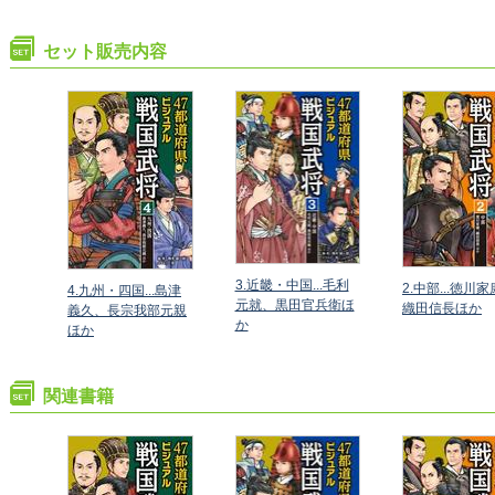
セット販売内容
3.近畿・中国...毛利
2.中部...徳川
北海
4.九州・四国...島津
元就、黒田官兵衛ほ
織田信長ほか
太田
義久、長宗我部元親
か
ほか
関連書籍