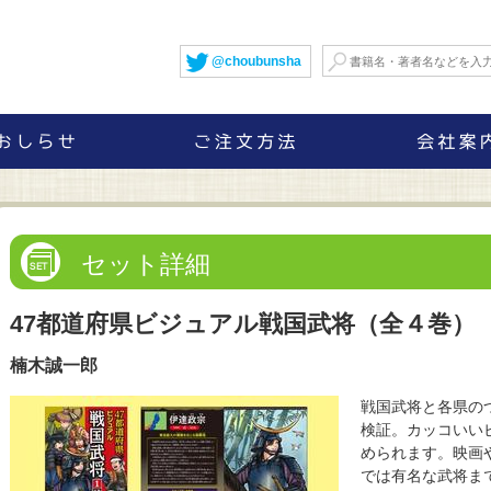
@choubunsha
セット詳細
47都道府県ビジュアル戦国武将（全４巻）
楠木誠一郎
戦国武将と各県の
検証。カッコいい
められます。映画
では有名な武将ま