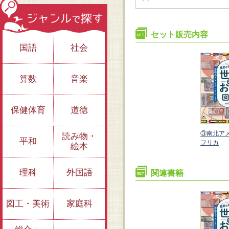
セット販売内容
国語
社会
算数
音楽
保健体育
道徳
リカ・ア
②ヨーロッパ・中東
①アジア・オセアニ
③南北ア
読み物・
平和
ア
フリカ
絵本
理科
外国語
関連書籍
図工・美術
家庭科