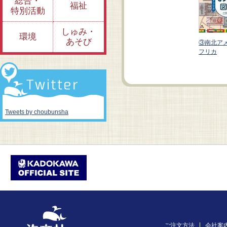
総合・
福祉
特別活動
しゅみ・
環境
あそび
リカ・ア
②ヨーロッパ・中東
①アジア・オセアニ
③南北ア
ア
フリカ
Tweets by choubunsha
ご注文方法
会社案