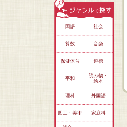
国語
社会
算数
音楽
保健体育
道徳
③もっと！ おふろ
②おんせん・せんと
①
のヒミツ
うのマナー
キ
読み物・
平和
絵本
理科
外国語
図工・美術
家庭科