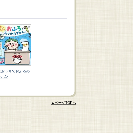
①おうちでおふろの
③もっと！ おふろ
②おんせん・せんと
キホン
のヒミツ
うのマナー
▲ページTOPへ