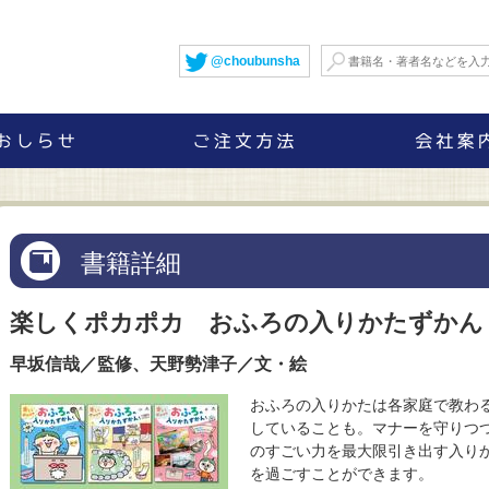
@choubunsha
書籍詳細
楽しくポカポカ おふろの入りかたずかん
早坂信哉／監修、天野勢津子／文・絵
おふろの入りかたは各家庭で教わ
していることも。マナーを守りつ
のすごい力を最大限引き出す入り
を過ごすことができます。