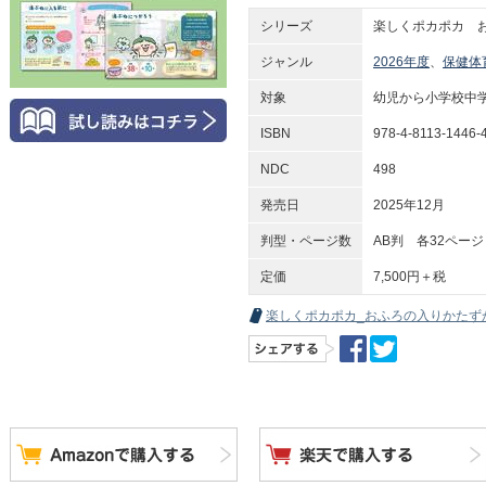
シリーズ
楽しくポカポカ 
ジャンル
2026年度
、
保健体
対象
幼児から小学校中
ISBN
978-4-8113-1446-
NDC
498
発売日
2025年12月
判型・ページ数
AB判 各32ページ
定価
7,500円＋税
楽しくポカポカ_おふろの入りかたず