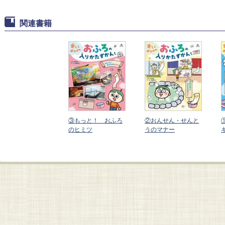
関連書籍
おうちでおふろの
③もっと！ おふろ
②おんせん・せんと
ホン
のヒミツ
うのマナー