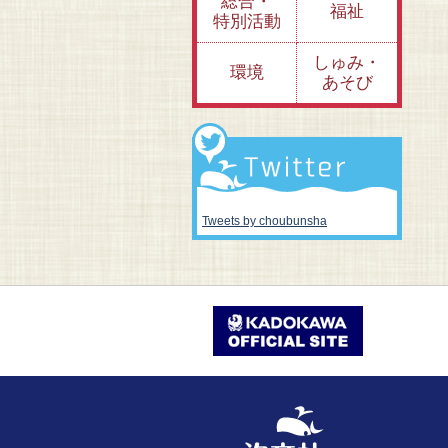
総合・
福祉
特別活動
しゅみ・
環境
あそび
Tweets by choubunsha