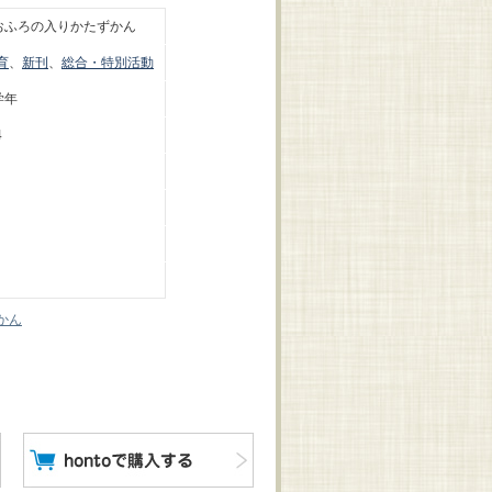
おふろの入りかたずかん
育
、
新刊
、
総合・特別活動
学年
4
かん