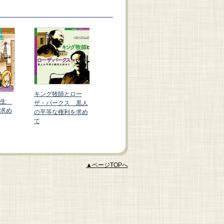
伝記絵本 世界を動か
した人びと（全4
巻）
ワンガリ・マ
キング牧師とロー
先生
イ 「もった
ザ・パークス 黒人
求め
い」を世界へ
の平等な権利を求め
て
▲ページTOPへ