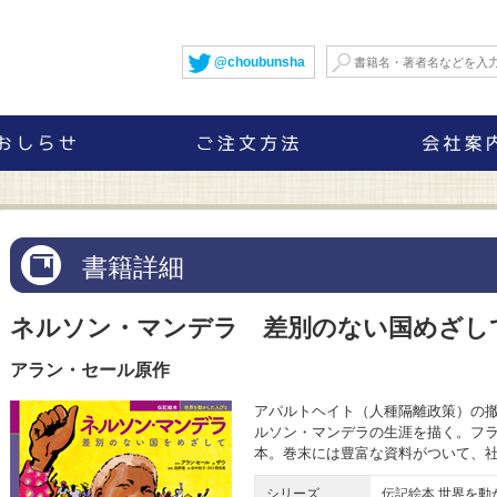
@choubunsha
書籍詳細
ネルソン・マンデラ 差別のない国めざし
アラン・セール原作
アパルトヘイト（人種隔離政策）の
ルソン・マンデラの生涯を描く。フ
本。巻末には豊富な資料がついて、
シリーズ
伝記絵本 世界を動