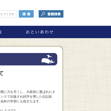
て
撤廃に力を尽くし、大統領に選ばれたネ
ランスで出版され好評を博した伝記絵
社会科の学習にも役立ちます。
かした人びと