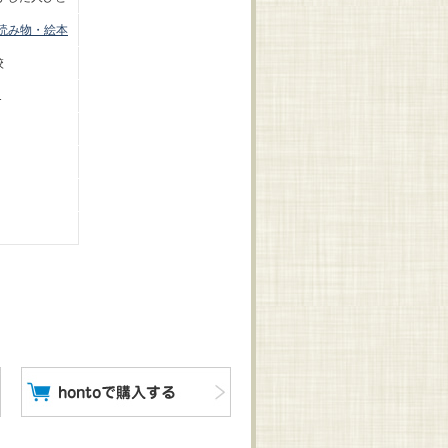
読み物・絵本
校
1