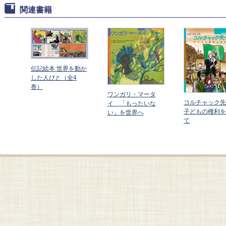
関連書籍
伝記絵本 世界を動か
した人びと（全4
巻）
ワンガリ・マータ
ー
コルチャック
イ 「もったいな
黒人
子どもの権利を
い」を世界へ
求め
て