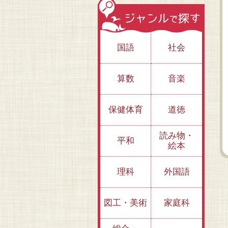
国語
社会
動か
算数
音楽
ワンガリ・マータ
キング牧師とロ
コルチャック先生
イ 「もったいな
ザ・パークス 
保健体育
道徳
子どもの権利を求め
い」を世界へ
の平等な権利を
て
て
読み物・
平和
絵本
理科
外国語
図工・美術
家庭科