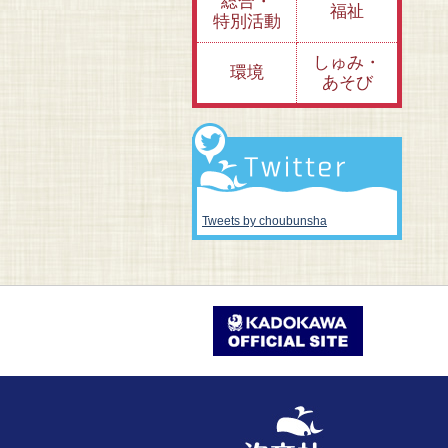
総合・
福祉
特別活動
しゅみ・
環境
あそび
Tweets by choubunsha