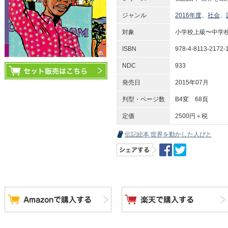
ジャンル
2016年度
、
社会
、
対象
小学校上級〜中学
ISBN
978-4-8113-2172-
NDC
933
発売日
2015年07月
判型・ページ数
B4変 68頁
定価
2500円＋税
伝記絵本 世界を動かした人びと