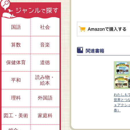
国語
社会
算数
音楽
関連書籍
保健体育
道徳
読み物・
平和
絵本
できる！
わたしも
理科
外国語
③「勇気をもって」
②「ありがとう」の
がるSDG
世界とつな
やってみよう
気持ちでたいせつに
ン（全３
ｓアクシ
巻）
図工・美術
家庭科