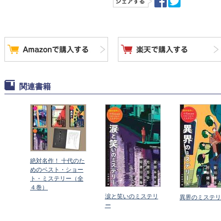
関連書籍
絶対名作！ 十代のた
めのベスト・ショー
ト・ミステリー（全
４巻）
涙と笑いのミステリ
異界のミステリ
ー