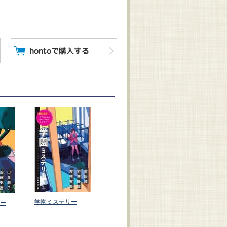
絶対名作！ 十代のた
めのベスト・ショー
ト・ミステリー（全
４巻）
学園ミステリー
涙と笑いのミ
ー
ー