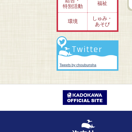
総合・
福祉
特別活動
しゅみ・
環境
あそび
Tweets by choubunsha