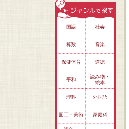
国語
社会
算数
音楽
保健体育
道徳
読み物・
平和
絵本
のた
理科
外国語
ー
全
図工・美術
家庭科
涙と笑いのミステリ
学園ミステリー
異界のミステリー
ー