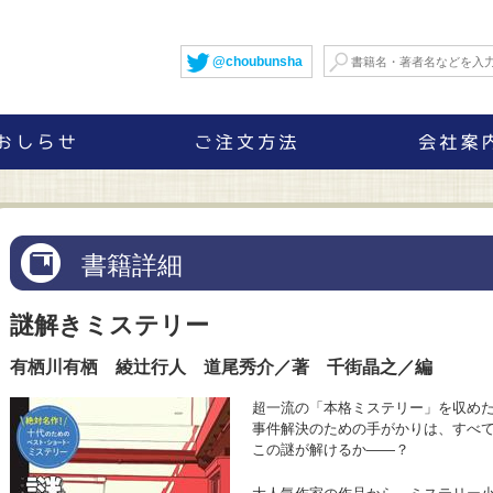
@choubunsha
書籍詳細
謎解きミステリー
有栖川有栖 綾辻行人 道尾秀介／著 千街晶之／編
超一流の「本格ミステリー」を収め
事件解決のための手がかりは、すべ
この謎が解けるか――？