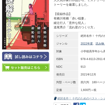
大人気作家の作品から、ミステリー
トーリーを厳選しました。
【収録作品】
有栖川有栖「赤い稲妻」
綾辻行人「意外な犯人」
道尾秀介「流れ星のつくり方」
シリーズ
絶対名作！ 十代
ジャンル
2022年度
、
読み物
対象
小学校高学年から
ISBN
978-4-8113-2911-
NDC
913
発売日
2021年12月
判型・ページ数
四六判 180ペー
定価
1,600円＋税
絶対名作！ 十代のためのベスト・シ