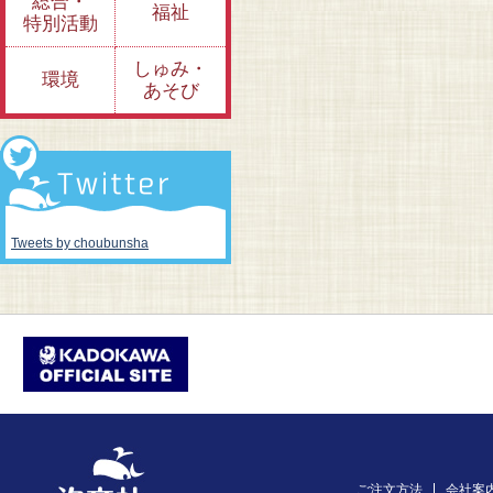
総合・
福祉
特別活動
しゅみ・
環境
あそび
Tweets by choubunsha
ご注文方法
会社案