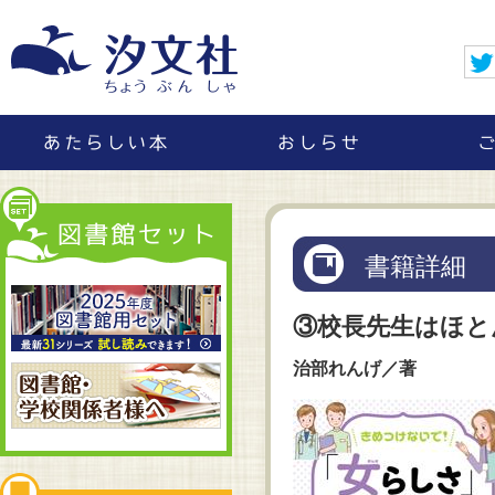
書籍詳細
③校長先生はほと
治部れんげ／著