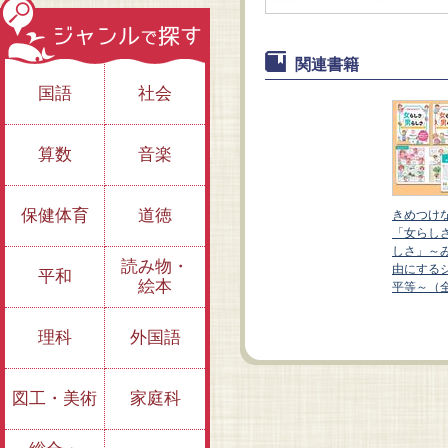
関連書籍
国語
社会
算数
音楽
保健体育
道徳
いで！
きめつけ
」「男ら
「女らし
んなを自
しさ」～
②泣くのは男らしく
①女の子が意見をは
読み物・
ェンダー
由にする
平和
ない！？ ほか
っきり言うなん
絵本
３巻）
平等～（
て！？ ほか
理科
外国語
図工・美術
家庭科