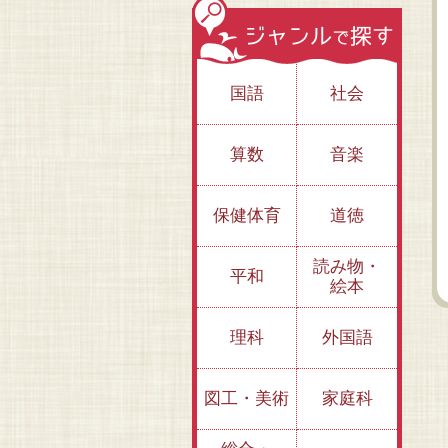
国語
社会
算数
音楽
1人1台時代の情報モ
ラル（全３巻）
保健体育
道徳
３その写真、勝手に
２
撮っていい？
て
読み物・
平和
絵本
理科
外国語
図工・美術
家庭科