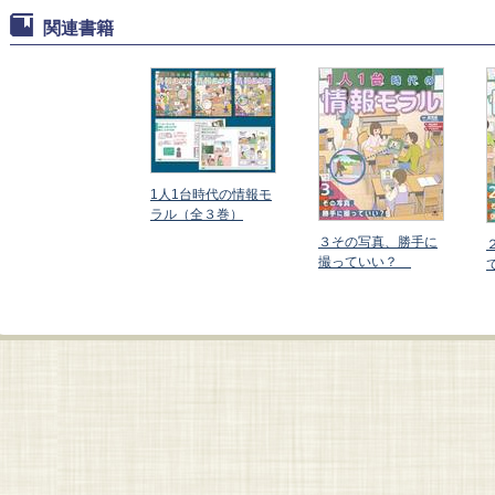
関連書籍
1人1台時代の情報モ
ラル（全３巻）
３その写真、勝手に
その情報、信用し
撮っていい？
大丈夫？