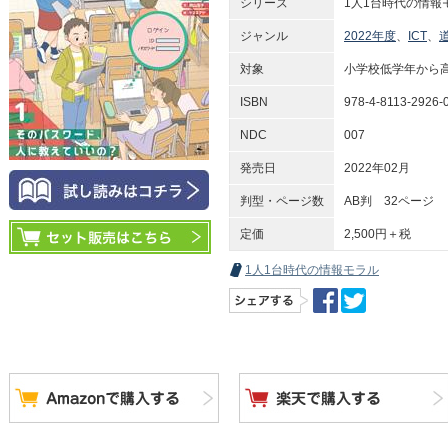
シリーズ
1人1台時代の情報
ジャンル
2022年度
、
ICT
、
対象
小学校低学年から
ISBN
978-4-8113-2926-
NDC
007
発売日
2022年02月
判型・ページ数
AB判 32ページ
定価
2,500円＋税
1人1台時代の情報モラル