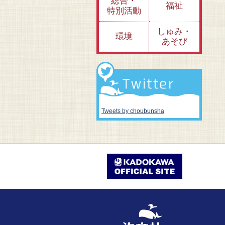
総合・
福祉
特別活動
しゅみ・
環境
あそび
Tweets by choubunsha