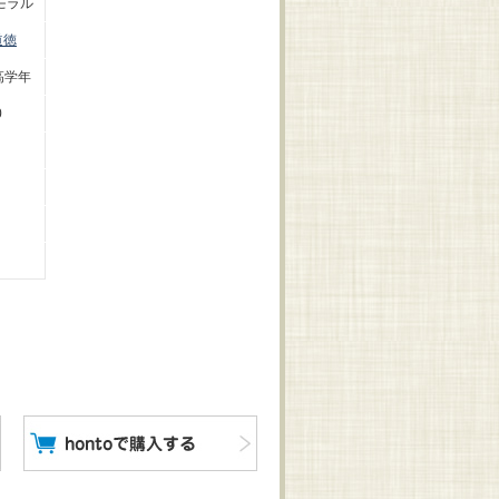
モラル
道徳
高学年
0