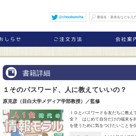
@choubunsha
書籍詳細
１そのパスワード、人に教えていいの？
原克彦（目白大学メディア学部教授）／監修
ＩＤとパスワードを友だちに教えて
全？ はじめて自分だけの端末を
を使うために気をつけたいことを