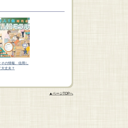
1人1台時代の情報モ
ラル（全３巻）
３その写真、勝手に
２その情報、信用し
撮っていい？
て大丈夫？
▲ページTOPへ