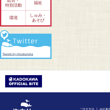
総合・
福祉
特別活動
しゅみ・
環境
あそび
Tweets by choubunsha
ご注文方法
会社案