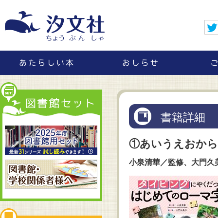
書籍詳細
①あいうえおか
小泉清華／監修、大門久