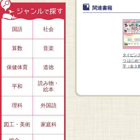
関連書籍
国語
社会
算数
音楽
にやくだ
タイピン
てのローマ
つ はじめ
）
字（全３
保健体育
道徳
③タイピングにチャ
②にごる音、つまる
レンジ
音ほか
読み物・
平和
絵本
理科
外国語
図工・美術
家庭科