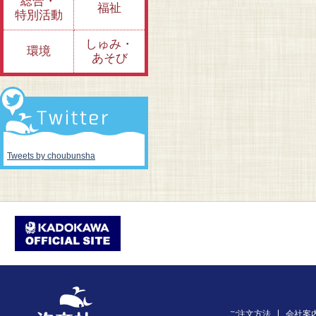
総合・
福祉
特別活動
しゅみ・
環境
あそび
Tweets by choubunsha
ご注文方法
会社案