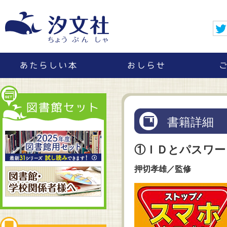
書籍詳細
①ＩＤとパスワー
押切孝雄／監修