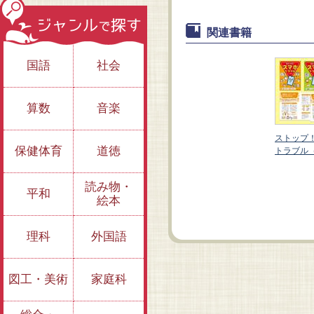
関連書籍
国語
社会
算数
音楽
 スマホ
ストップ
保健体育
道徳
全３巻）
トラブル
③「お金を払え！」
②危険なアプリに注
読み物・
平和
と言われたら
意しよう
絵本
理科
外国語
図工・美術
家庭科