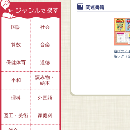
関連書籍
国語
社会
算数
音楽
デア 学
遊びのア
３巻）
級レク（
保健体育
道徳
③ブラックホール、
①アイアムヒーロ
アイコンタグほか
ー、似顔絵モンター
ジュほか
読み物・
平和
絵本
理科
外国語
図工・美術
家庭科