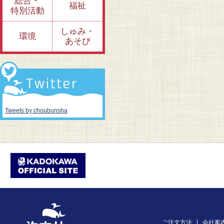
総合・
福祉
特別活動
しゅみ・
環境
あそび
Tweets by choubunsha
ご注文方法
会社案