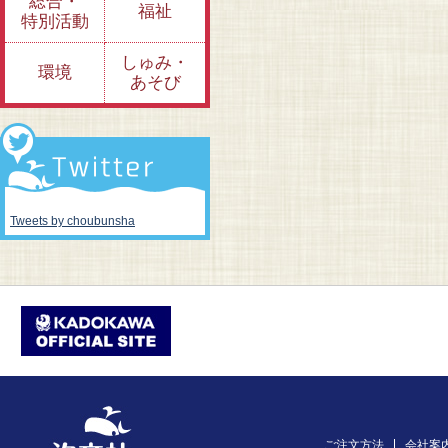
総合・
福祉
特別活動
しゅみ・
環境
あそび
Tweets by choubunsha
ご注文方法
会社案