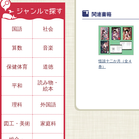
関連書籍
国語
社会
算数
音楽
怪談十二か月（全４
保健体育
道徳
巻）
秋 落ち葉の下に眠
読み物・
冬 白い季節と黒い
平和
る月
絵本
闇
理科
外国語
図工・美術
家庭科