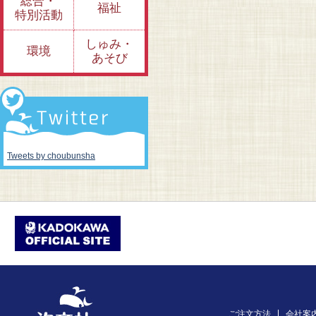
総合・
福祉
特別活動
しゅみ・
環境
あそび
Tweets by choubunsha
ご注文方法
会社案