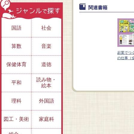
関連書籍
国語
社会
算数
音楽
るジブン
起業でつ
３巻）
の仕事（
保健体育
道徳
③会社経営ってどう
①子ども・若者起業
やるの？
家に聞いてみた
読み物・
平和
絵本
理科
外国語
図工・美術
家庭科