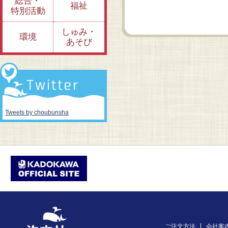
総合・
みに
結末を
福祉
特別活動
しゅみ・
環境
あそび
Tweets by choubunsha
ご注文方法
会社案