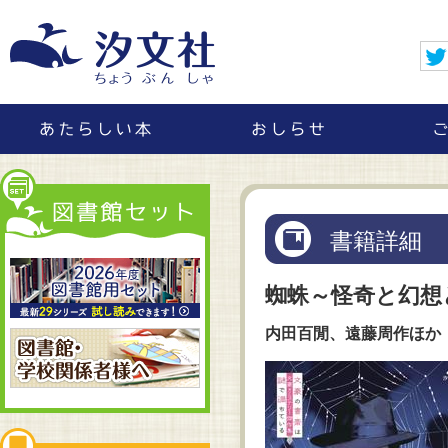
書籍詳細
蜘蛛～怪奇と幻想
内田百閒、遠藤周作ほか