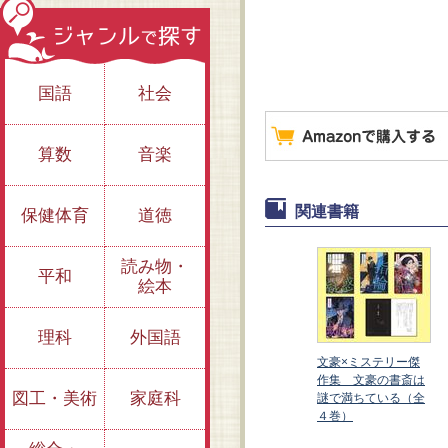
国語
社会
算数
音楽
関連書籍
保健体育
道徳
読み物・
平和
絵本
理科
外国語
文豪×ミステリー傑
作集 文豪の書斎は
図工・美術
家庭科
謎で満ちている（全
４巻）
指輪～名探偵の悲し
疑惑～思いがけない