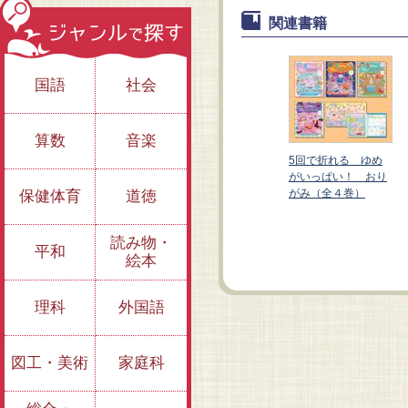
関連書籍
国語
社会
算数
音楽
5回で折れる ゆめ
がいっぱい！ おり
がみ（全４巻）
保健体育
道徳
④おしゃれ～コス
②宇宙～宇宙飛行
メ、ワンピース、サ
士、スペースシャト
ングラスほか～
ル、UFOほか～
読み物・
平和
絵本
理科
外国語
図工・美術
家庭科