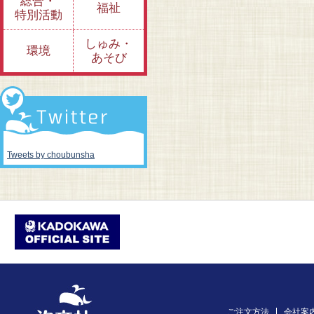
総合・
福祉
特別活動
しゅみ・
環境
あそび
Tweets by choubunsha
ご注文方法
会社案