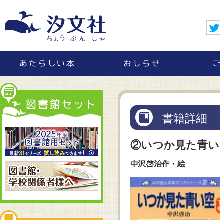
書籍詳細
②いつか見た青い
中沢啓治作・絵