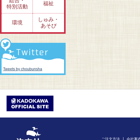
総合・
福祉
特別活動
しゅみ・
環境
あそび
Tweets by choubunsha
ご注文方法
会社案