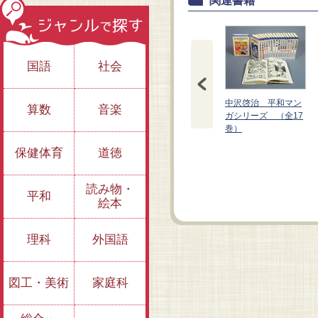
関連書籍
国語
社会
中沢啓治 平和マン
算数
音楽
ガシリーズ （全17
巻）
保健体育
道徳
①いつか見た青い
③ユーカリの木の下
空 （上）
で
読み物・
平和
絵本
理科
外国語
図工・美術
家庭科