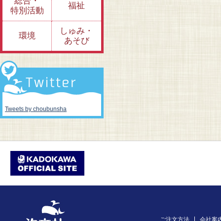
総合・
福祉
特別活動
しゅみ・
環境
あそび
Tweets by choubunsha
ご注文方法
会社案