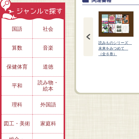
関連書籍
国語
社会
読みものシリーズ
算数
音楽
未来をみつめて
（全６巻）
保健体育
道徳
ラブレター
サケと「浅井っ子」
のふるさと物語
読み物・
平和
絵本
理科
外国語
図工・美術
家庭科