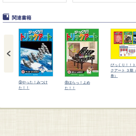
関連書籍
びっくり！！ト
クアート ３期
巻）
⑨やった！みつけ
じ長
⑧ほらっ！よめ
た！！
た！！