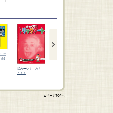
リッ
（全3
⑦わーい！ みえ
⑤おや？ かくれて
④あれ？ 回
た！！
る★だましてる
★光ってる
▲ページTOPへ