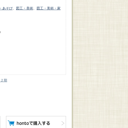
・あそび
、
図工・美術
、
図工・美術・家
0
 ２期