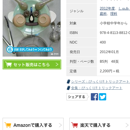
2012年度
、
しゅみ
ジャンル
庭科
、
理科
対象
小学校中学年から
ISBN
978-4-8113-8812-
NDC
400
発売日
2012年01月
判型・ページ数
B5判 48頁
定価
2,200円＋税
シリーズ：びっくり!! トリックアート
全集：びっくり!! トリックアート