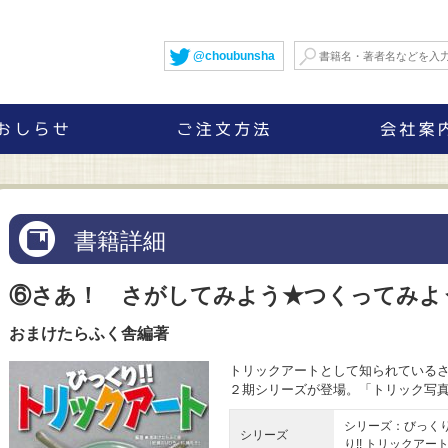
@choubunsha
書籍詳細
⑥さあ！ さがしてみよう★つくってみよ
おまけたらふく舎編著
トリックアートとして知られている
２期シリーズが登場。「トリック写
シリーズ：びっくり!
シリーズ
り!! トリックアー