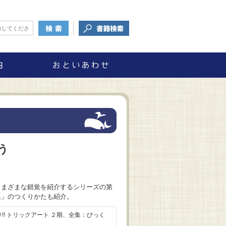
う
さまざまな錯覚を紹介するシリーズの第
真」のつくりかたも紹介。
! トリックアート ２期
、全集：びっく
ト