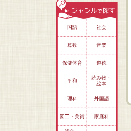
国語
社会
算数
音楽
びっくり!! トリッ
保健体育
道徳
クアート ２期
（全３巻）
読み物・
②あっ！ 色がかわ
①えっ！ おな
平和
絵本
った？
さ？
理科
外国語
図工・美術
家庭科