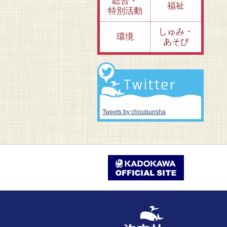
総合・
福祉
特別活動
しゅみ・
環境
あそび
Tweets by choubunsha