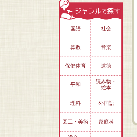
国語
社会
算数
音楽
保健体育
道徳
読み物・
平和
絵本
理科
外国語
図工・美術
家庭科