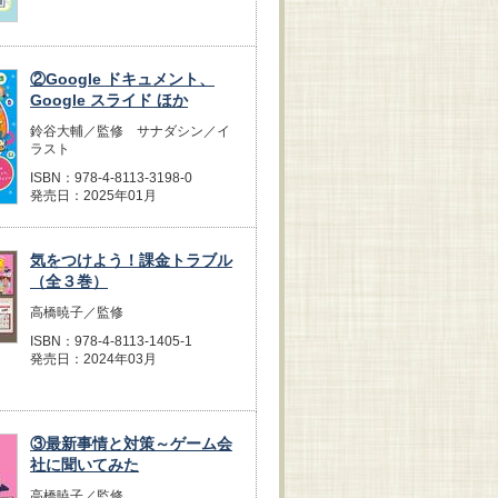
②Google ドキュメント、
Google スライド ほか
鈴谷大輔／監修 サナダシン／イ
ラスト
ISBN：978-4-8113-3198-0
発売日：2025年01月
気をつけよう！課金トラブル
（全３巻）
高橋暁子／監修
ISBN：978-4-8113-1405-1
発売日：2024年03月
③最新事情と対策～ゲーム会
社に聞いてみた
高橋暁子／監修