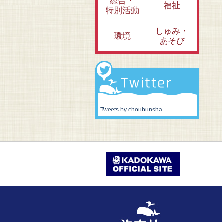
総合・
福祉
特別活動
しゅみ・
環境
あそび
Tweets by choubunsha