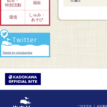
総合・
<< 前へ
福祉
特別活動
しゅみ・
環境
あそび
Tweets by choubunsha
ご注文方法
会社案