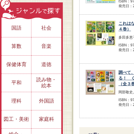
ISBN：97
発売日：2
これは
国語
社会
４巻）
多田多恵
ISBN：97
算数
音楽
発売日：2
保健体育
道徳
調べて
る！ 
読み物・
平和
（全３
絵本
岡部敬史
ISBN：97
理科
外国語
発売日：2
図工・美術
家庭科