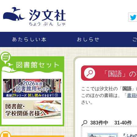
「国語」の
ここでは汐文社の「
国語
」
このほかの書籍は、「
書籍
さい。
383件中 31-40件
『ふね