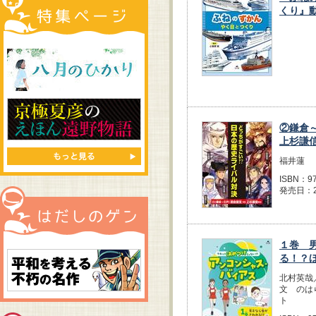
くり』
②鎌倉
上杉謙
福井蓮
ISBN：97
発売日：2
１巻 
る！？
北村英哉
文 のは
ト