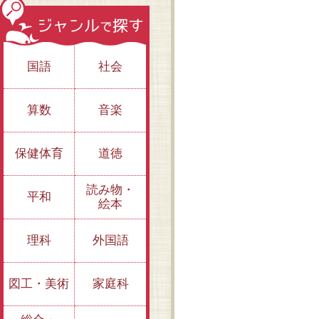
国語
社会
算数
音楽
保健体育
道徳
読み物・
平和
絵本
理科
外国語
図工・美術
家庭科