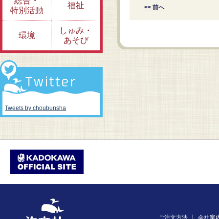
総合・
福祉
<< 前へ
特別活動
しゅみ・
環境
あそび
Tweets by choubunsha
ご注文方法
会社案