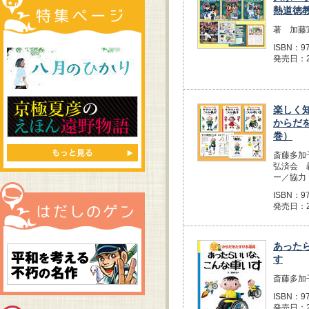
熱道徳
著 加藤
ISBN：97
発売日：2
楽しく
からだ
巻）
斎藤多加
弘済会 
ー／協力
ISBN：97
発売日：2
あった
す
斎藤多加
ISBN：97
発売日：2