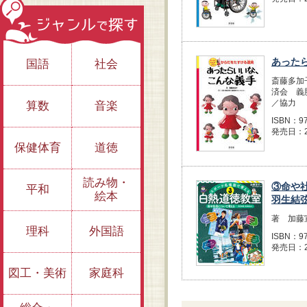
あった
国語
社会
斎藤多加
済会 義
／協力
算数
音楽
ISBN：97
発売日：2
保健体育
道徳
読み物・
③命や
平和
絵本
羽生結
著 加藤
理科
外国語
ISBN：97
発売日：2
図工・美術
家庭科