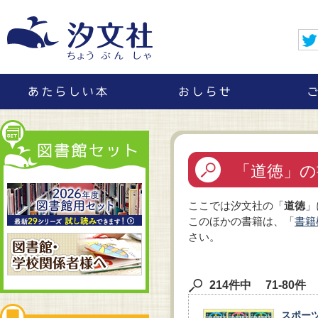
「道徳」の
ここでは汐文社の「
道徳
」
このほかの書籍は、「
書籍
さい。
214件中 71-80件
スポー