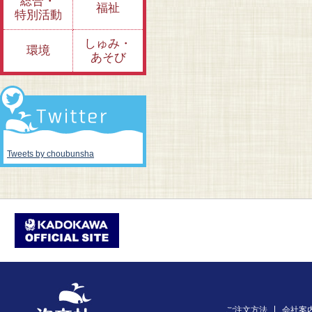
総合・
福祉
特別活動
しゅみ・
環境
あそび
Tweets by choubunsha
ご注文方法
会社案