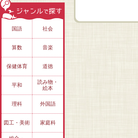
国語
社会
算数
音楽
保健体育
道徳
読み物・
平和
絵本
理科
外国語
図工・美術
家庭科