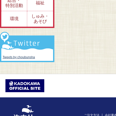
総合・
福祉
特別活動
しゅみ・
環境
あそび
Tweets by choubunsha
ご注文方法
会社案