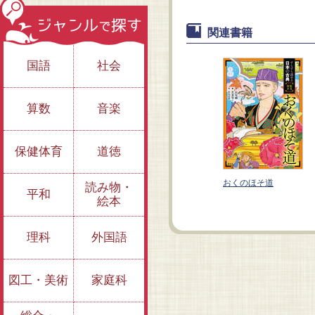
関連書籍
国語
社会
算数
音楽
保健体育
道徳
枕草子
竹取物語
おくのほそ道
読み物・
平和
絵本
理科
外国語
図工・美術
家庭科