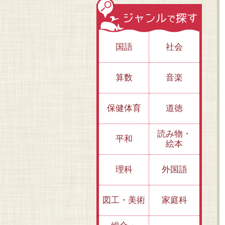
国語
社会
算数
音楽
保健体育
道徳
読み物・
平和
絵本
理科
外国語
者
）
③「もの」は何から
④世紀の発明はここ
①宇宙にはじま
できている？～キュ
図工・美術
家庭科
で生まれた！ ～ビ
ある？ ～ニュ
リーほか
ル・ゲイツほか
ンほか