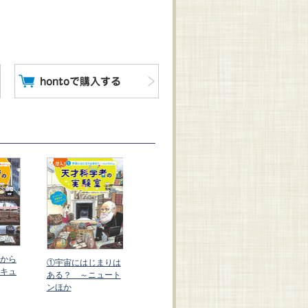
潜入！ 天才科学者
の実験室（全４巻）
から
④世紀の発明
①宇宙にはじまりは
キュ
で生まれた！ 
ある？ ～ニュート
ル・ゲイツほ
ンほか