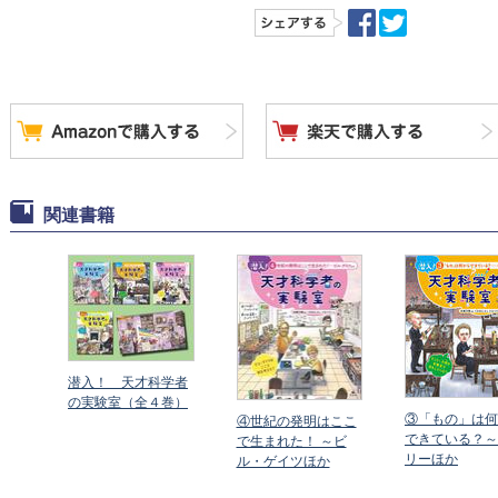
関連書籍
潜入！ 天才科学者
の実験室（全４巻）
③「もの」は何
④世紀の発明はここ
りは
できている？～
で生まれた！ ～ビ
ート
リーほか
ル・ゲイツほか