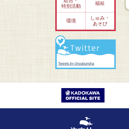
総合・
福祉
特別活動
しゅみ・
環境
あそび
Tweets by choubunsha