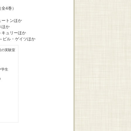
（全4巻）
ュートンほか
ネほか
～キュリーほか
～ビル・ゲイツほか
者の実験室
中学生
0