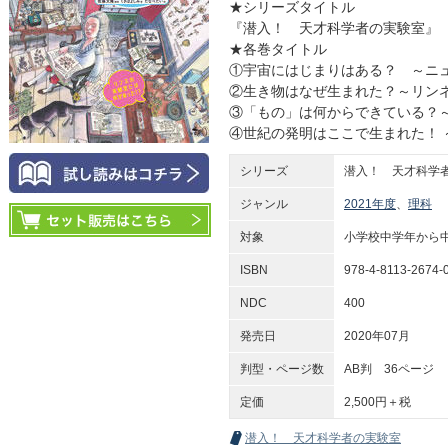
★シリーズタイトル
『潜入！ 天才科学者の実験室』
★各巻タイトル
①宇宙にはじまりはある？ ～ニ
②生き物はなぜ生まれた？～リン
③「もの」は何からできている？
④世紀の発明はここで生まれた！ 
シリーズ
潜入！ 天才科学
ジャンル
2021年度
、
理科
対象
小学校中学年から
ISBN
978-4-8113-2674-
NDC
400
発売日
2020年07月
判型・ページ数
AB判 36ページ
定価
2,500円＋税
潜入！ 天才科学者の実験室