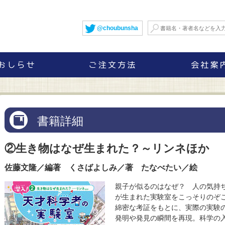
@choubunsha
書籍詳細
②生き物はなぜ生まれた？～リンネほか
佐藤文隆／編著 くさばよしみ／著 たなべたい／絵
親子が似るのはなぜ？ 人の気持
が生まれた実験室をこっそりのぞ
綿密な考証をもとに、実際の実験
発明や発見の瞬間を再現。科学の