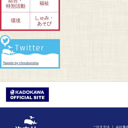
総合・
福祉
特別活動
しゅみ・
環境
あそび
Tweets by choubunsha
ご注文方法
会社案