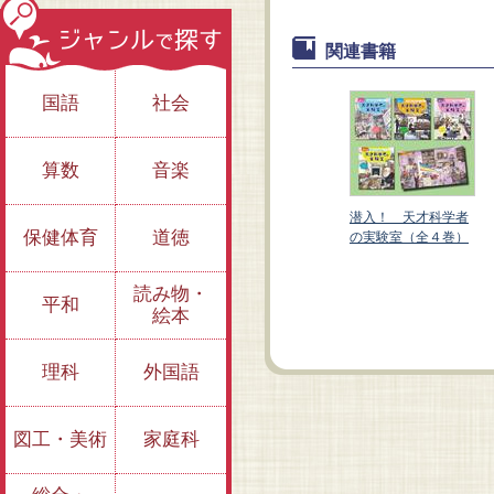
関連書籍
国語
社会
算数
音楽
潜入！ 天才科学者
保健体育
道徳
の実験室（全４巻）
②生き物はなぜ生ま
①宇宙にはじまりは
れた？～リンネほか
ある？ ～ニュート
読み物・
ンほか
平和
絵本
理科
外国語
図工・美術
家庭科