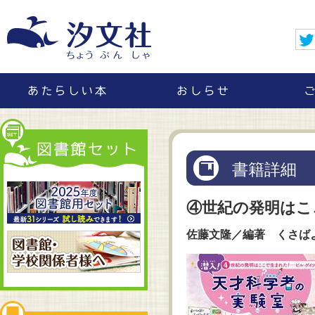
書籍詳細
④世紀の発明はこ
佐藤文隆／編著 くさば