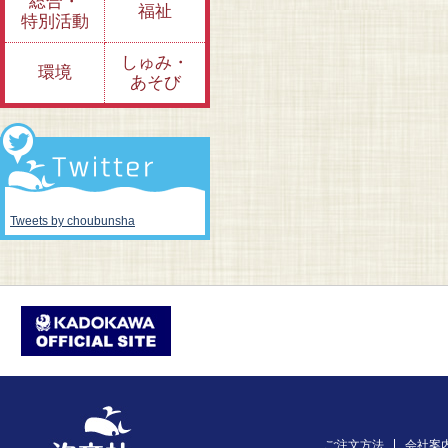
総合・
福祉
特別活動
しゅみ・
環境
あそび
Tweets by choubunsha
ご注文方法
会社案