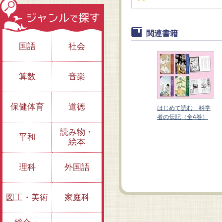
関連書籍
国語
社会
算数
音楽
保健体育
道徳
はじめて読む 科学
者の伝記（全4巻）
読み物・
平和
絵本
池田菊苗【うま味の
中谷宇吉郎【雪と氷
素「グルタミン酸」
の探求者】
発見】
理科
外国語
図工・美術
家庭科