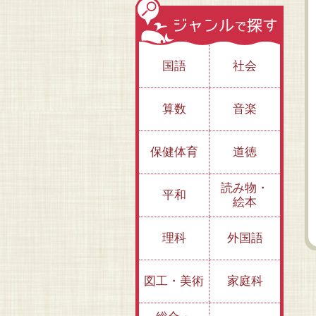
国語
社会
算数
音楽
アイデアいっぱ
保健体育
道徳
い！ 標語をつくろ
う（全３巻）
②環境保全・省エ
①
読み物・
ネ・地球温暖化防
人
平和
絵本
止・動物愛護ほか
理科
外国語
図工・美術
家庭科