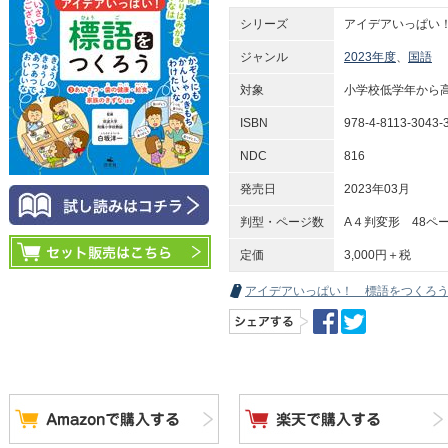
シリーズ
アイデアいっぱい
ジャンル
2023年度
、
国語
対象
小学校低学年から
ISBN
978-4-8113-3043-
NDC
816
発売日
2023年03月
判型・ページ数
A４判変形 48ペ
定価
3,000円＋税
アイデアいっぱい！ 標語をつくろ