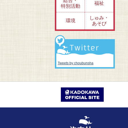
総合・
福祉
特別活動
しゅみ・
環境
あそび
Tweets by choubunsha