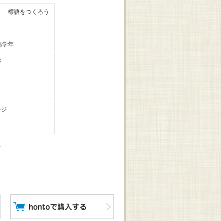
！ 標語をつくろう
高学年
3
ージ
う