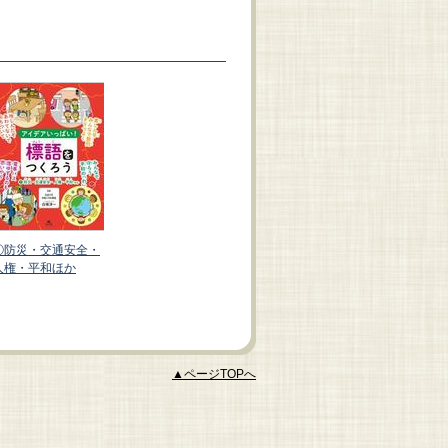
アイデアいっぱ
い！ 標語をつくろ
う（全３巻）
①防災・交通安全・
②環境保全・省エ
人権・平和ほか
ネ・地球温暖化防
止・動物愛護ほか
▲ページTOPへ