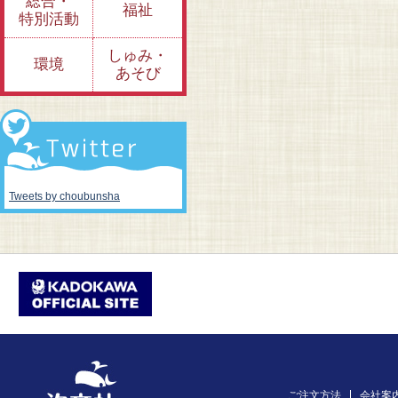
総合・
福祉
特別活動
しゅみ・
環境
あそび
Tweets by choubunsha
ご注文方法
会社案