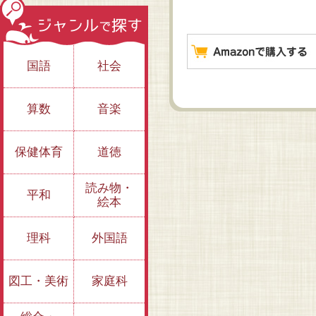
国語
社会
算数
音楽
保健体育
道徳
読み物・
平和
絵本
理科
外国語
図工・美術
家庭科