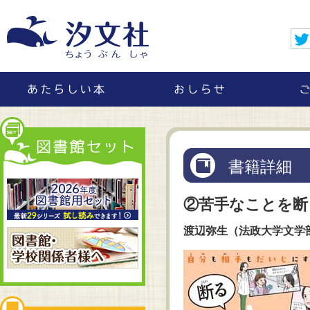
書籍詳細
②苦手なことを断
渡辺弥生（法政大学文学