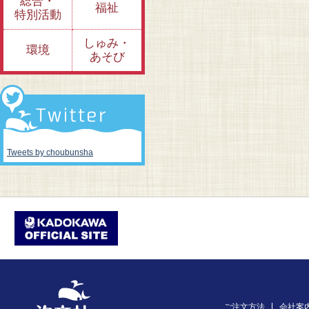
総合・
福祉
特別活動
しゅみ・
環境
あそび
Tweets by choubunsha
ご注文方法
会社案