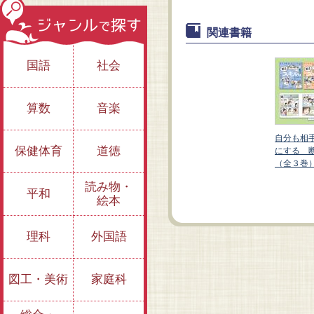
関連書籍
国語
社会
算数
音楽
もだいじ
自分も相
保健体育
道徳
るスキル
にする 
（全３巻
③不安があるから断
①都合が悪くて断り
りたい ほか
たい ほか
読み物・
平和
絵本
理科
外国語
図工・美術
家庭科