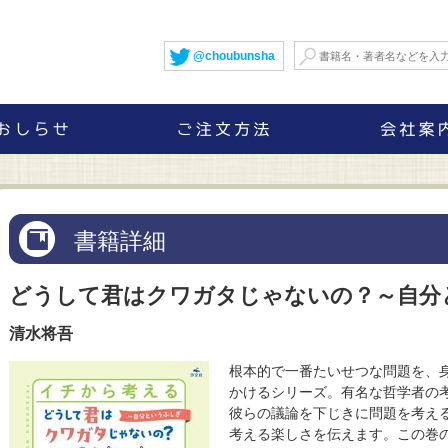
@choubunsha
書籍詳細
どうして君はクワガタじゃないの？～自分
清水将吾
根本的で一番たいせつな問題を、
かけるシリーズ。有名な哲学者の
彼らの議論を下じきに問題を考え
考える楽しさを伝えます。この巻