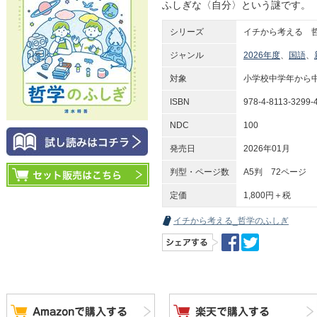
ふしぎな〈自分〉という謎です。
シリーズ
イチから考える 
ジャンル
2026年度
、
国語
、
対象
小学校中学年から
ISBN
978-4-8113-3299-
NDC
100
発売日
2026年01月
判型・ページ数
A5判 72ページ
定価
1,800円＋税
イチから考える_哲学のふしぎ