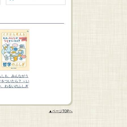
イチから考える 哲
学のふしぎ（全３
巻）
もしも、みんながう
君にとって最高の幸
そをついたら？ ～い
せってなに？～幸せ
い、わるいのふしぎ
のふしぎ
▲ページTOPへ