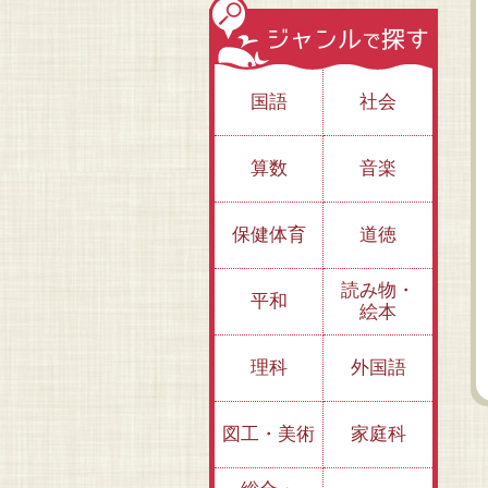
国語
社会
算数
音楽
保健体育
道徳
イチから考える 哲
学のふしぎ（全３
巻）
読み物・
君にとって最高の幸
も
平和
絵本
せってなに？～幸せ
そ
のふしぎ
い
理科
外国語
図工・美術
家庭科