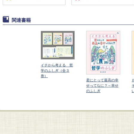
関連書籍
イチから考える 哲
学のふしぎ（全３
巻）
しも、みんながう
君にとって最高の幸
をついたら？ ～い
せってなに？～幸せ
、わるいのふしぎ
のふしぎ