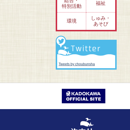
総合・
福祉
特別活動
しゅみ・
環境
あそび
Tweets by choubunsha