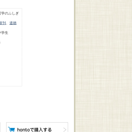
哲学のふしぎ
新刊
、
道徳
中学生
4