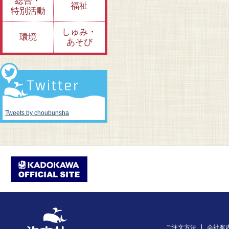
総合・
福祉
特別活動
しゅみ・
環境
あそび
Tweets by choubunsha
ご注文方法
会社案