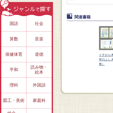
関連書籍
国語
社会
算数
音楽
保健体育
道徳
える 哲
イチから
（全３
学のふし
巻）
読み物・
もしも、みんながう
どうして君はクワガ
平和
絵本
そをついたら？ ～い
タじゃないの？～自
い、わるいのふしぎ
分というふしぎ
理科
外国語
図工・美術
家庭科