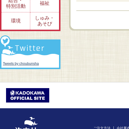
総合・
福祉
特別活動
しゅみ・
環境
あそび
Tweets by choubunsha
ご注文方法
会社案