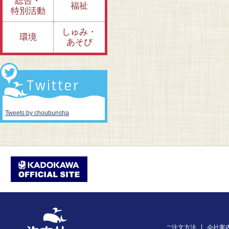
総合・
福祉
特別活動
しゅみ・
環境
あそび
Tweets by choubunsha
ご注文方法
会社案