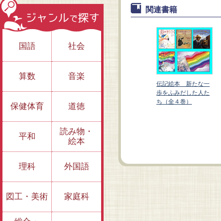
関連書籍
国語
社会
算数
音楽
伝記絵本 新たな一
歩をふみだした人た
ジェームズ、わたし
ち（全４巻）
炎をきりさく風にな
保健体育
道徳
を撮って！ ハーレ
って ボストンマラ
ムの「輝き」を撮り
ソンをはじめて走っ
続けた黒人写真家
読み物・
た女性ランナー
平和
絵本
理科
外国語
図工・美術
家庭科