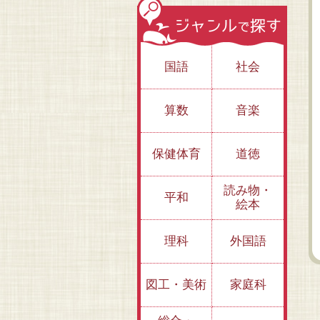
国語
社会
算数
音楽
一
保健体育
道徳
た
炎をきりさく風
大統領を動かした女
レインボーフラッグ
って ボストン
読み物・
性 ルース・ギンズ
誕生物語
平和
ソンをはじめて
バーグ 男女差別と
絵本
た女性ランナー
たたかう最高裁判事
理科
外国語
図工・美術
家庭科