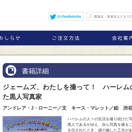
@choubunsha
書籍詳細
ジェームズ、わたしを撮って！ ハーレム
た黒人写真家
アンドレア・J・ローニー／文 キース・マレット／絵 渋
ハーレムの人々の生活を撮り続けた
黒人であるがゆえ、自ら写真を撮る
を任されたとき、彼の施した工夫が