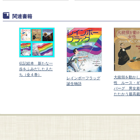
関連書籍
伝記絵本 新たな一
歩をふみだした人た
ち（全４巻）
にな
大統領を動かし
レインボーフラッグ
マラ
性 ルース・ギ
誕生物語
走っ
バーグ 男女差
たたかう最高裁