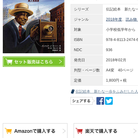
シリーズ
伝記絵本 新たな
ジャンル
2018年度
、
読み物
対象
小学校低学年から
ISBN
978-4-8113-2474-
NDC
936
発売日
2018年02月
判型・ページ数
A4変 40ページ
定価
1,800円＋税
伝記絵本 新たな一歩をふみだした