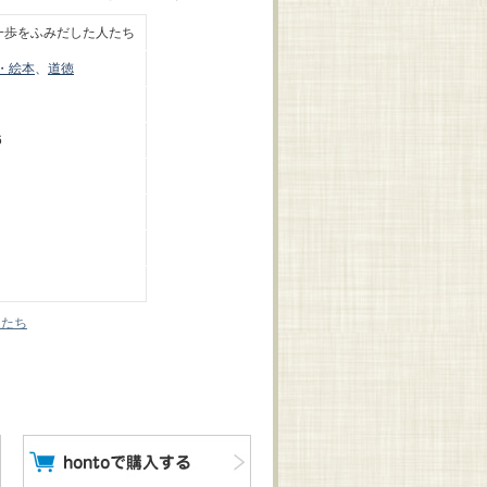
一歩をふみだした人たち
・絵本
、
道徳
6
人たち