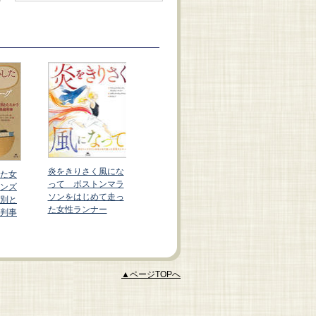
伝記絵本 新たな一
歩をふみだした人た
ち（全４巻）
炎をきりさく風にな
た女
レインボーフ
って ボストンマラ
ンズ
誕生物語
ソンをはじめて走っ
別と
た女性ランナー
判事
▲ページTOPへ