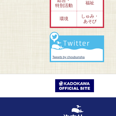
総合・
福祉
特別活動
しゅみ・
環境
あそび
Tweets by choubunsha