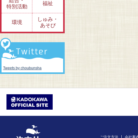
総合・
福祉
特別活動
しゅみ・
環境
あそび
Tweets by choubunsha
ご注文方法
会社案