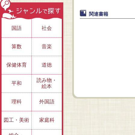
関連書籍
国語
社会
算数
音楽
どこを食べている
保健体育
道徳
の？野菜とくだもの
（全２巻）
どこを食べている
の？野菜
読み物・
平和
絵本
理科
外国語
図工・美術
家庭科