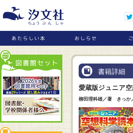
書籍詳細
愛蔵版ジュニア空
柳田理科雄／著 きっか