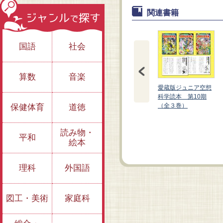
関連書籍
国語
社会
算数
音楽
愛蔵版ジュニア空想
科学読本 第10期
（全３巻）
保健体育
道徳
愛蔵版 ジュニア空
愛蔵版 ジュニア空
想科学読本⑱
読み物・
想科学読本⑰
平和
絵本
理科
外国語
図工・美術
家庭科