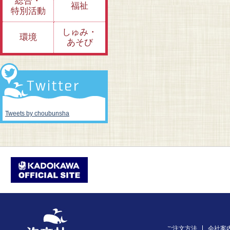
総合・
福祉
特別活動
しゅみ・
環境
あそび
Tweets by choubunsha
ご注文方法
会社案