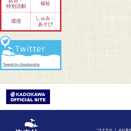
総合・
福祉
特別活動
しゅみ・
環境
あそび
Tweets by choubunsha
ご注文方法
会社案