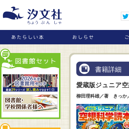
書籍詳細
愛蔵版ジュニア空
柳田理科雄／著 きっか