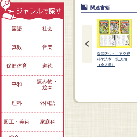
関連書籍
国語
社会
算数
音楽
愛蔵版ジュニア空想
科学読本 第10期
（全３巻）
保健体育
道徳
愛蔵版 ジュニア空
愛蔵版 ジュニア空
想科学読本⑱
読み物・
想科学読本⑰
平和
絵本
理科
外国語
図工・美術
家庭科