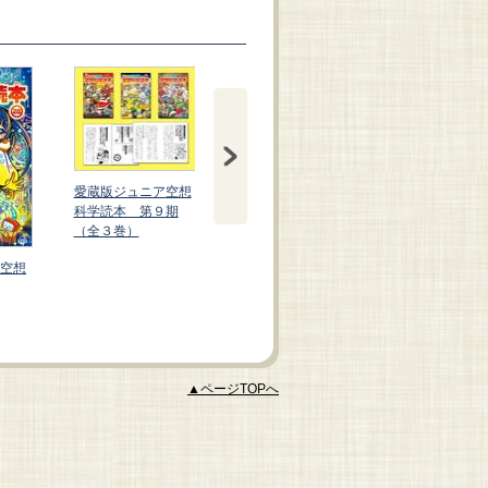
愛蔵版ジュニア空想
科学読本 第９期
（全３巻）
空想
愛蔵版ジュニ
愛蔵版ジュニア空想
科学読本㉖
科学読本㉗
▲ページTOPへ