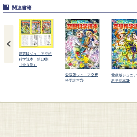
関連書籍
愛蔵版ジュニア空想
科学読本 第10期
（全３巻）
愛蔵版ジュニア空想
ア空
愛蔵版ジュニア
科学読本㉙
科学読本㉘