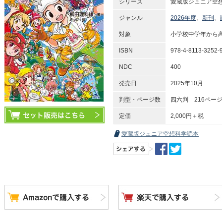
シリーズ
愛蔵版ジュニア空想
ジャンル
2026年度
、
新刊
、
対象
小学校中学年から
ISBN
978-4-8113-3252-
NDC
400
発売日
2025年10月
判型・ページ数
四六判 216ペー
定価
2,000円＋税
愛蔵版ジュニア空想科学読本