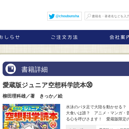
@choubunsha
書籍詳細
愛蔵版ジュニア空想科学読本㉚
柳田理科雄／著 きっか／絵
水泳のバタ足で大陸を動かせる？
大食いは誰？ アニメ・マンガ・
る心を呼びさます！ 愛蔵版限定