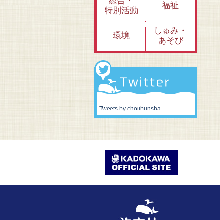
総合・
福祉
特別活動
しゅみ・
環境
あそび
Tweets by choubunsha