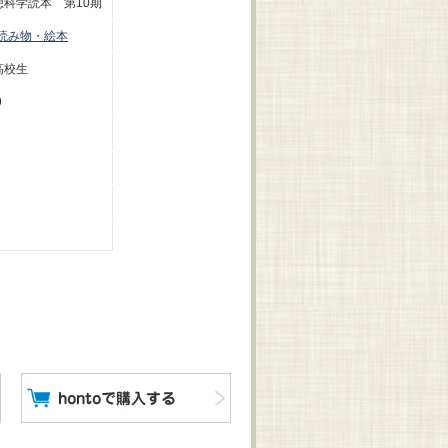
科学読本 第10期
読み物・絵本
高校生
9
ジ