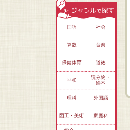
国語
社会
算数
音楽
保健体育
道徳
愛蔵版ジュニア空想
愛蔵版 ジュニア空
想
愛蔵版 ジュニ
科学読本⑲
想科学読本⑱
読み物・
想科学読本⑰
平和
絵本
理科
外国語
図工・美術
家庭科