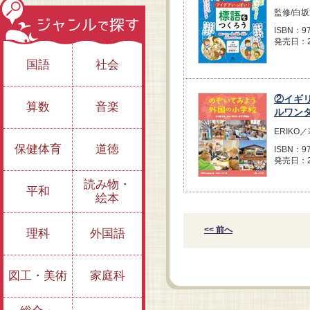
監修/白
ISBN：97
発売日：2
国語
社会
②イギ
算数
音楽
ルワン
ERIKO
保健体育
道徳
ISBN：97
発売日：2
読み物・
平和
絵本
<< 前へ
理科
外国語
図工・美術
家庭科