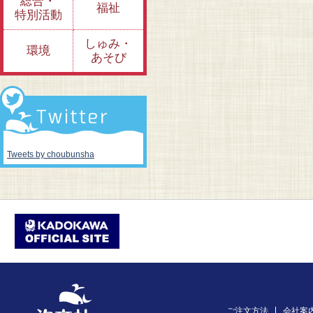
総合・
福祉
特別活動
しゅみ・
環境
あそび
Tweets by choubunsha
ご注文方法
会社案