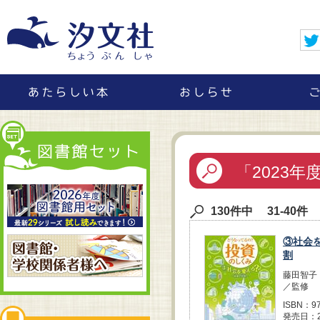
「2023
130件中 31-40件
③社会
割
藤田智子
／監修
ISBN：97
発売日：2