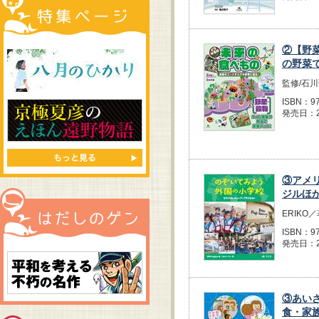
②【野
の野菜
監修/石
ISBN：97
発売日：2
③アメ
ジルほ
ERIKO
ISBN：97
発売日：2
③あい
食・家