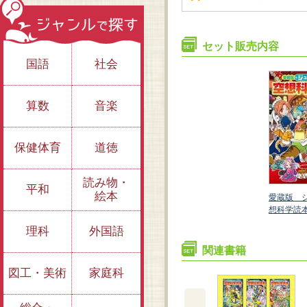
セット販売内容
国語
社会
算数
音楽
保健体育
道徳
読み物・
平和
絵本
愛蔵版 ジュニア空
愛蔵版 ジュニア空
ュニア空
愛蔵版 
想科学読本⑭
想科学読本⑬
⑮
想科学読
理科
外国語
関連書籍
図工・美術
家庭科