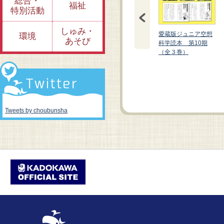
総合・
福祉
特別活動
しゅみ・
愛蔵版ジュニア空想
環境
あそび
科学読本 第10期
（全３巻）
愛蔵版 ジュニア空想
愛蔵版 ジュニア空想
科学読本①
科学読本②
Tweets by choubunsha