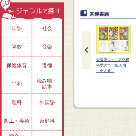
関連書籍
国語
社会
算数
音楽
愛蔵版ジュニア空想
保健体育
道徳
科学読本 第10期
（全３巻）
読み物・
愛蔵版 ジュニア空想
愛蔵版 ジュニア空想
平和
絵本
科学読本①
科学読本②
理科
外国語
図工・美術
家庭科