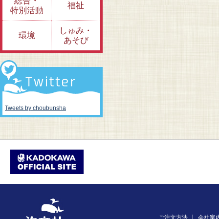
総合・
福祉
特別活動
しゅみ・
環境
あそび
Tweets by choubunsha
ご注文方法
会社案