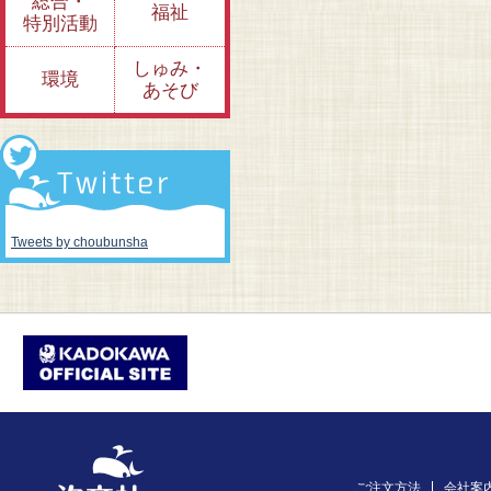
総合・
福祉
特別活動
しゅみ・
環境
あそび
Tweets by choubunsha
ご注文方法
会社案