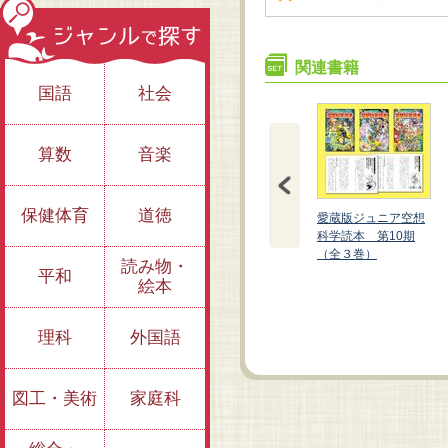
関連書籍
国語
社会
算数
音楽
保健体育
道徳
愛蔵版ジュニア空想
科学読本 第10期
（全３巻）
読み物・
平和
絵本
愛蔵版 ジュニア空想
愛蔵版 ジュニア空想
科学読本①
科学読本②
理科
外国語
図工・美術
家庭科