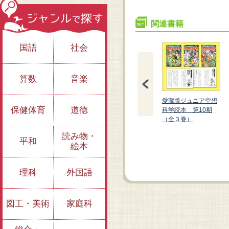
関連書籍
国語
社会
算数
音楽
愛蔵版ジュニア空想
保健体育
道徳
科学読本 第10期
（全３巻）
読み物・
愛蔵版 ジュニア空想
愛蔵版 ジュニア空想
平和
絵本
科学読本①
科学読本②
理科
外国語
図工・美術
家庭科