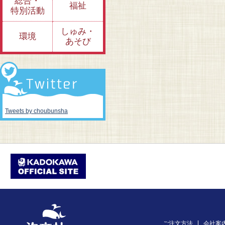
総合・
福祉
特別活動
しゅみ・
環境
あそび
Tweets by choubunsha
ご注文方法
会社案